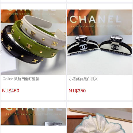
Celine 凱旋門鉚釘髮箍
小香經典黑白抓夾
NT$450
NT$350