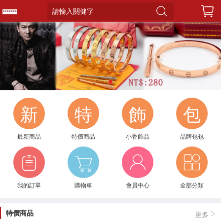
請輸入關健字
1
新
特
飾
包
最新商品
特價商品
小香飾品
品牌包包
我的訂單
購物車
會員中心
全部分類
特價商品
更多