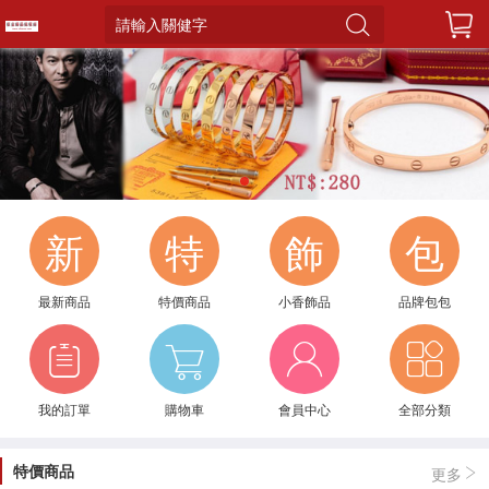
請輸入關健字
1
新
特
飾
包
最新商品
特價商品
小香飾品
品牌包包
我的訂單
購物車
會員中心
全部分類
特價商品
更多