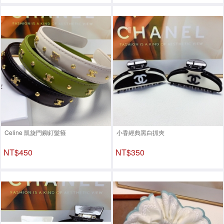
Celine 凱旋門鉚釘髮箍
小香經典黑白抓夾
NT$450
NT$350